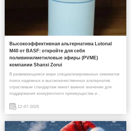
Высокоэффективная альтернатива Lutonal
M40 от BASF: откройте для себя
поливинилметиловые эфиры (PVME)
компании Shanxi Zorui
В развивающемся мире специализированных химикатов
поиск надежных и высококачественных альтернатив
отраслевым стандартам имеет важное значение для
поддержания конкурентного преимущества и
обеспечения стабильности цепочки поставок. Shanxi
Zorui Biotechnology Co., Ltd. с гордостью объявляет о
12-07-2025
коммерчес...