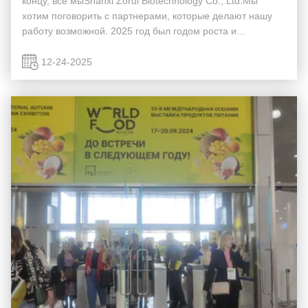
концу, все мыShanxi Zorui Biotechnology Co., Ltd.Мы
хотим поговорить с партнерами, которые делают нашу
работу возможной. 2025 год был годом роста и
инноваций для нас.Наша миссия всегда была
поддерживать ваш бизнес с превосходствомОднако мы
12-24-2025
знаем...