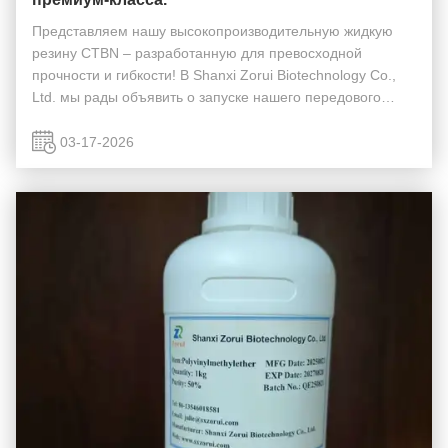
Представляем нашу высокопроизводительную жидкую
резину CTBN – разработанную для превосходной
прочности и гибкости! В Shanxi Zorui Biotechnology Co.,
Ltd. мы рады объявить о запуске нашего передового
Карбокси-терминированного нитрил-бутадиенового
каучука (CTBN), революционной добавки,
03-17-2026
предназначенной ...