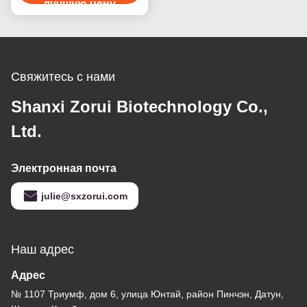
лучшую цену
зернистый
Свяжитесь с нами
Shanxi Zorui Biotechnology Co.,
Ltd.
Электронная почта
julie@sxzorui.com
Наш адрес
Адрес
№ 1107 Триумф, дом 6, улица Юнтай, район Пинчэн, Датун,