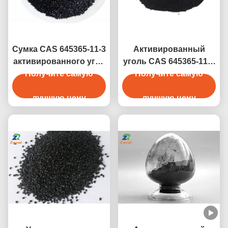
Сумка CAS 645365-11-3
Активированный
активированного угля
уголь CAS 645365-11-3
500kg 550kg угля
Получите самую
лепешки водоочистки
Получите самую
кокоса зернистая слон
электростанции
лучшую цену
лучшую цену