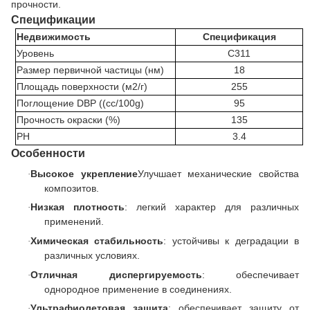
прочности.
Спецификации
Недвижимость
Спецификация
Уровень
С311
Размер первичной частицы (нм)
18
Площадь поверхности (м2/г)
255
Поглощение DBP ((cc/100g)
95
Прочность окраски (%)
135
PH
3.4
Особенности
Высокое укрепление
Улучшает механические свойства
·
композитов.
Низкая плотность
: легкий характер для различных
·
применений.
Химическая стабильность
: устойчивы к деградации в
·
различных условиях.
Отличная диспергируемость
: обеспечивает
·
однородное применение в соединениях.
Ультрафиолетовая защита
: обеспечивает защиту от
·