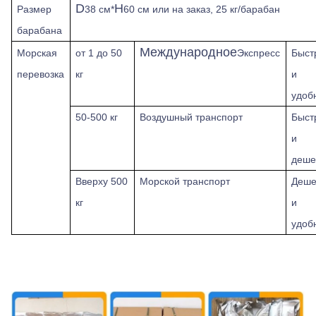
D
H
Размер
38 см*
60 см или на заказ, 25 кг/барабан
барабана
Международное
Морская
от 1 до 50
Экспресс
Быст
перевозка
кг
и
удоб
50-500 кг
Воздушный транспорт
Быст
и
деше
Вверху
500
Морской транспорт
Деше
кг
и
удоб