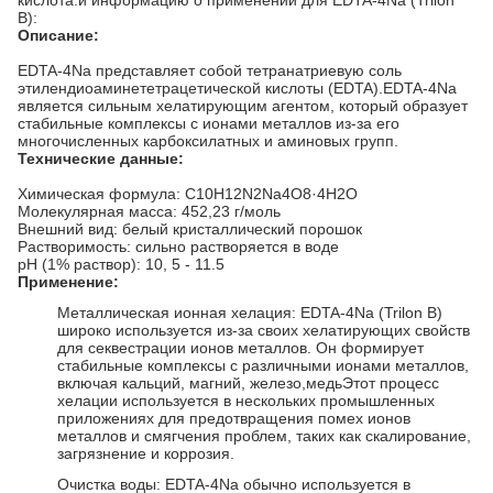
кислота.и информацию о применении для EDTA-4Na (Trilon
B):
Описание:
EDTA-4Na представляет собой тетранатриевую соль
этилендиоаминететрацетической кислоты (EDTA).EDTA-4Na
является сильным хелатирующим агентом, который образует
стабильные комплексы с ионами металлов из-за его
многочисленных карбоксилатных и аминовых групп.
Технические данные:
Химическая формула: C10H12N2Na4O8·4H2O
Молекулярная масса: 452,23 г/моль
Внешний вид: белый кристаллический порошок
Растворимость: сильно растворяется в воде
pH (1% раствор): 10, 5 - 11.5
Применение:
Металлическая ионная хелация: EDTA-4Na (Trilon B)
широко используется из-за своих хелатирующих свойств
для секвестрации ионов металлов. Он формирует
стабильные комплексы с различными ионами металлов,
включая кальций, магний, железо,медьЭтот процесс
хелации используется в нескольких промышленных
приложениях для предотвращения помех ионов
металлов и смягчения проблем, таких как скалирование,
загрязнение и коррозия.
Очистка воды: EDTA-4Na обычно используется в