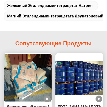
Железный Этилендиаминтетрацетат Натрия
Магний Этилендиаминтетрацетата Двунатриевый
Сопутствующие Продукты
Динатриевый эдетат /
EDTA-2NH4 45% / EDTA