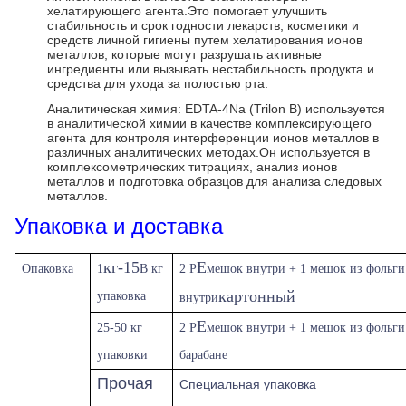
хелатирующего агента.Это помогает улучшить
стабильность и срок годности лекарств, косметики и
средств личной гигиены путем хелатирования ионов
металлов, которые могут разрушать активные
ингредиенты или вызывать нестабильность продукта.и
средства для ухода за полостью рта.
Аналитическая химия: EDTA-4Na (Trilon B) используется
в аналитической химии в качестве комплексирующего
агента для контроля интерференции ионов металлов в
различных аналитических методах.Он используется в
комплексометрических титрациях, анализ ионов
металлов и подготовка образцов для анализа следовых
металлов.
Упаковка и доставка
кг-15
Е
Опаковка
1
В кг
2 Р
мешок внутри + 1 мешок из фольг
картонный
упаковка
внутри
Е
25-50 кг
2 Р
мешок внутри + 1 мешок из фольги
упаковки
барабане
Прочая
Специальная упаковка