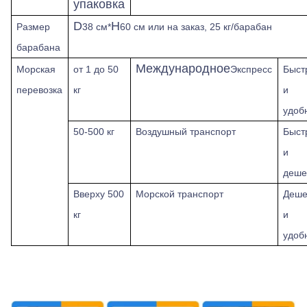
упаковка
D
H
Размер
38 см*
60 см или на заказ, 25 кг/барабан
барабана
Международное
Морская
от 1 до 50
Экспресс
Быст
перевозка
кг
и
удоб
50-500 кг
Воздушный транспорт
Быст
и
деше
Вверху
500
Морской транспорт
Деше
кг
и
удоб