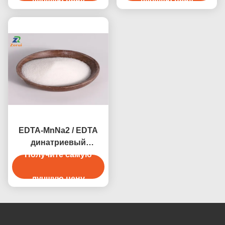
лучшую цену
лучшую цену
EDTA-MnNa2 / EDTA
динатриевый
марганец CAS 15375-
Получите самую
84-5
лучшую цену