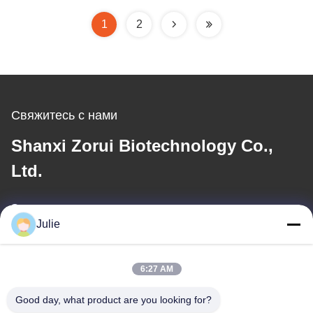
Куркумин
Куркуминовый
1
2
экстракт для
косметического ухода
за кожей
Свяжитесь с нами
Shanxi Zorui Biotechnology Co.,
Ltd.
Электронная почта
Julie
julie@sxzorui.com
6:27 AM
Наш адрес
Good day, what product are you looking for?