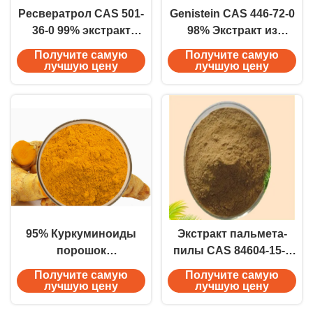
Ресвератрол CAS 501-
Genistein CAS 446-72-0
36-0 99% экстракт
98% Экстракт из
Polygonum
соевого изофлавона
Получите самую
Получите самую
Cuspidatum
Косметический
лучшую цену
лучшую цену
косметический
антивозрастный
антиоксидант анти-
препарат для ухода за
старения для
кожей
сывороток по уходу
за кожей
95% Куркуминоиды
Экстракт пальмета-
порошок
пилы CAS 84604-15-9
Противововоспалительные
Косметический класс
Получите самую
Получите самую
средства для
Serenoa Serrulata для
лучшую цену
лучшую цену
покраснения кожи
ухода за волосами