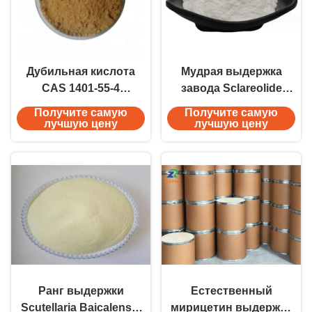
Дубильная кислота
Мудрая выдержка
CAS 1401-55-4
завода Sclareolide
выдержки Galla
выдержки пудрит CAS
Получите самую
Получите самую
Chinensis
564-20-5
лучшую цену
лучшую цену
косметической ранга
естественный
вяжущий
антиоксидант для
ухода за кожей
Ранг выдержки
Естественный
Scutellaria Baicalensis
мирицетин выдержки